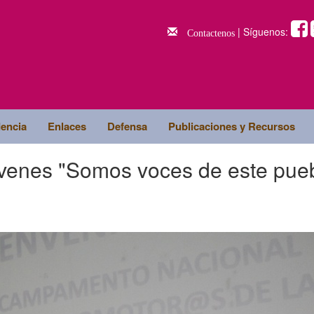
| Síguenos:
Contactenos
dencia
Enlaces
Defensa
Publicaciones y Recursos
venes "Somos voces de este pueb