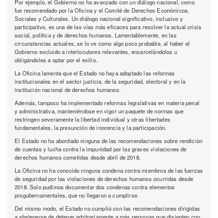
Por ejemplo, el Gobierno no ha avanzado con un diálogo nacional, como
fue recomendado por la Oficina y el Comité de Derechos Económicos,
Sociales y Culturales. Un diálogo nacional significativo, inclusivo y
participativo, es una de las vías más eficaces para resolver la actual crisis
social, política y de derechos humanos. Lamentablemente, en las
circunstancias actuales, se lo ve como algo poco probable, al haber el
Gobierno excluido a interlocutores relevantes, encarcelándolos u
obligándoles a optar por el exilio.
La Oficina lamenta que el Estado no haya adoptado las reformas
institucionales en el sector justicia, de la seguridad, electoral y en la
institución nacional de derechos humanos.
Además, tampoco ha implementado reformas legislativas en materia penal
y administrativa, manteniéndose en vigor un paquete de normas que
restringen severamente la libertad individual y otras libertades
fundamentales, la presunción de inocencia y la participación.
El Estado no ha abordado ninguna de las recomendaciones sobre rendición
de cuentas y lucha contra la impunidad por las graves violaciones de
derechos humanos cometidas desde abril de 2018.
La Oficina no ha conocido ninguna condena contra miembros de las fuerzas
de seguridad por las violaciones de derechos humanos ocurridas desde
2018. Solo pudimos documentar dos condenas contra elementos
progubernamentales, que no llegaron a cumplirse.
Del mismo modo, el Estado no cumplió con las recomendaciones dirigidas
a abstenerse de detener arbitrariamente a más personas que disienten con