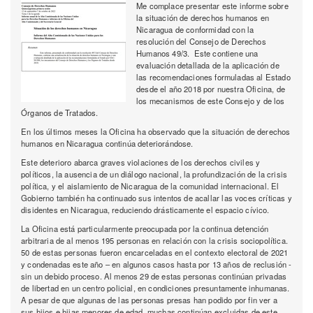
Me complace presentar este informe sobre
la situación de derechos humanos en
Nicaragua de conformidad con la
resolución del Consejo de Derechos
Humanos 49/3. Este contiene una
evaluación detallada de la aplicación de
las recomendaciones formuladas al Estado
desde el año 2018 por nuestra Oficina, de
los mecanismos de este Consejo y de los
Órganos de Tratados.
En los últimos meses la Oficina ha observado que la situación de derechos
humanos en Nicaragua continúa deteriorándose.
Este deterioro abarca graves violaciones de los derechos civiles y
políticos, la ausencia de un diálogo nacional, la profundización de la crisis
política, y el aislamiento de Nicaragua de la comunidad internacional. El
Gobierno también ha continuado sus intentos de acallar las voces críticas y
disidentes en Nicaragua, reduciendo drásticamente el espacio cívico.
La Oficina está particularmente preocupada por la continua detención
arbitraria de al menos 195 personas en relación con la crisis sociopolítica.
50 de estas personas fueron encarceladas en el contexto electoral de 2021
y condenadas este año – en algunos casos hasta por 13 años de reclusión -
sin un debido proceso. Al menos 29 de estas personas continúan privadas
de libertad en un centro policial, en condiciones presuntamente inhumanas.
A pesar de que algunas de las personas presas han podido por fin ver a
sus hijos e hijas menores de edad, muchas continúan excluidas de este