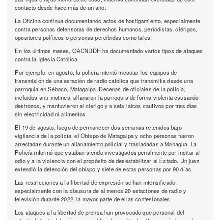
contacto desde hace más de un año.
La Oficina continúa documentando actos de hostigamiento, especialmente
contra personas defensoras de derechos humanos, periodistas, clérigos,
opositores políticos o personas percibidas como tales.
En los últimos meses, OACNUDH ha documentado varios tipos de ataques
contra la Iglesia Católica.
Por ejemplo, en agosto, la policía intentó incautar los equipos de
transmisión de una estación de radio católica que transmitía desde una
parroquia en Sébaco, Matagalpa. Decenas de oficiales de la policía,
incluidos anti-motines, allanaron la parroquia de forma violenta causando
destrozos, y mantuvieron al clérigo y a seis laicos cautivos por tres días
sin electricidad ni alimentos.
El 19 de agosto, luego de permanecer dos semanas retenidos bajo
vigilancia de la policía, el Obispo de Matagalpa y ocho personas fueron
arrestadas durante un allanamiento policial y trasladadas a Managua. La
Policía informó que estaban siendo investigados penalmente por incitar al
odio y a la violencia con el propósito de desestabilizar al Estado. Un juez
extendió la detención del obispo y siete de estas personas por 90 días.
Las restricciones a la libertad de expresión se han intensificado,
especialmente con la clausura de al menos 20 estaciones de radio y
televisión durante 2022, la mayor parte de ellas confesionales.
Los ataques a la libertad de prensa han provocado que personal del