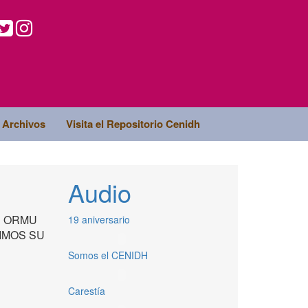
Archivos
Visita el Repositorio Cenidh
Audio
men ORMU
19 aniversario
IGIMOS SU
Somos el CENIDH
Carestía