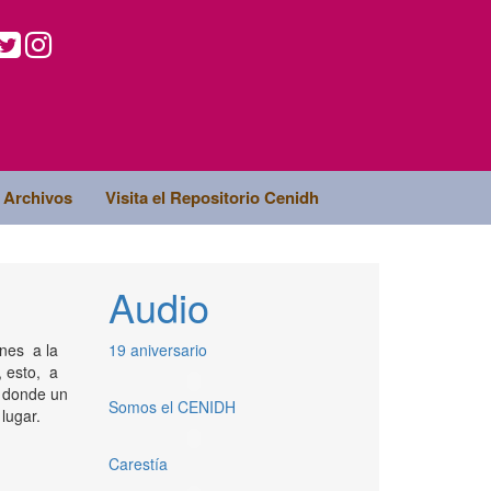
Archivos
Visita el Repositorio Cenidh
Audio
nes a la
19 aniversario
, esto, a
 donde un
Somos el CENIDH
lugar.
Carestía